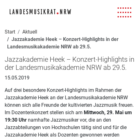
Navigation für Screenreader
Zur Hauptnavigation springen
Zum Seiteninhalt springen
Zur Meta-Navigation springen
Zur Suche springen
Zur Fuß-Navigation springen
|
|
|
|
Start
Aktuell
Jazzakademie Heek – Konzert-Highlights in der
Landesmusikakademie NRW ab 29.5.
Jazzakademie Heek – Konzert-Highlights in
der Landesmusikakademie NRW ab 29.5.
15.05.2019
Auf drei besondere Konzert-Highlights im Rahmen der
Jazzakademie Heek an der Landesmusikakademie NRW
können sich alle Freunde der kultivierten Jazzmusik freuen.
Im Dozentenkonzert stellen sich am
Mittwoch, 29. Mai um
19:30 Uhr
namhafte Jazzmusiker vor, die an den
Jazzabteilungen von Hochschulen tätig sind und für die
Jazzakademie Heek als Dozenten gewonnen werden