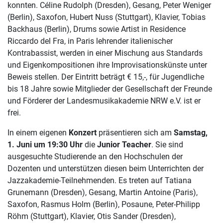
konnten. Céline Rudolph (Dresden), Gesang, Peter Weniger
(Berlin), Saxofon, Hubert Nuss (Stuttgart), Klavier, Tobias
Backhaus (Berlin), Drums sowie Artist in Residence
Riccardo del Fra, in Paris lehrender italienischer
Kontrabassist, werden in einer Mischung aus Standards
und Eigenkompositionen ihre Improvisationskünste unter
Beweis stellen. Der Eintritt beträgt € 15,-, für Jugendliche
bis 18 Jahre sowie Mitglieder der Gesellschaft der Freunde
und Förderer der Landesmusikakademie NRW e.V. ist er
frei.
In einem eigenen
Konzert
präsentieren sich am
Samstag,
1. Juni um 19:30 Uhr
die
Junior Teacher
. Sie sind
ausgesuchte Studierende an den Hochschulen der
Dozenten und unterstützen diesen beim Unterrichten der
Jazzakademie-Teilnehmenden. Es treten auf Tatiana
Grunemann (Dresden), Gesang, Martin Antoine (Paris),
Saxofon, Rasmus Holm (Berlin), Posaune, Peter-Philipp
Röhm (Stuttgart), Klavier, Otis Sander (Dresden),