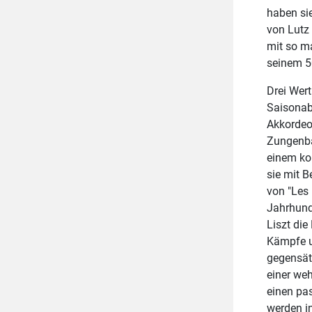
PopBoard NRW
Arbeitskreis Neue Musik
Kinderorchester NRW
haben sie
Einzelmitglieder
Musik in Schule/Ganztag
von Lutz 
SAM – School:Award:Music
Netzwerk Kitamusik NRW
mit so m
Kammermusikzentrum NRW
seinem 5
Publikationen Amateurmusik
Landes-Chorwettbewerb NRW
Critical Classics
Drei Wer
Saisonab
Landes-Orchesterwettbewerb NRW
Akkordeon
Zungenba
einem ko
sie mit 
von "Les 
Jahrhunde
Liszt die
Kämpfe u
gegensät
einer we
einen pa
werden i