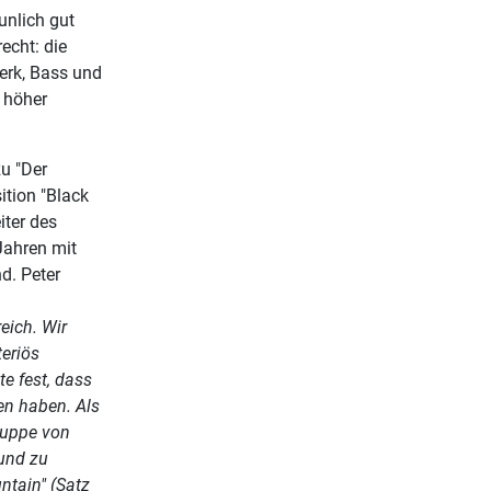
unlich gut
echt: die
erk, Bass und
 höher
u "Der
ition "Black
iter des
Jahren mit
d. Peter
eich. Wir
teriös
te fest, dass
en haben. Als
ruppe von
und zu
tain" (Satz