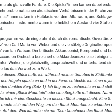
ma als glanzvolle Fanfare. Die Spieler*innen kamen dabei ersta
ehr problematischen akustischen Verhältnissen in der Kirche zur
nist*innen saßen im Halbkreis vor dem Altarraum, und Schlagw
ronischen Instrumente waren in erheblichem Abstand vier Stufen
t.
programm wurde eingerahmt durch die romantische Ouvertüre z
z" von Carl Maria von Weber und die viersätzige Originalkompos
" von Ian Watson. Der britische Akkordeonist, Komponist und Le
ccordion Orchestra bereichert die Akkordeonszene seit einigen 
nten Werken, die gleichzeitig anspruchsvoll und unterhaltend sin
erlas das Vorwort zum Werk:
zu diesem Stück hatte ich während meines Urlaubes in Südfrankr
 den Hügeln spazieren und in der Ferne entdeckte ich einen mys
en dunklen Berg (Satz 1). Ich fing an zu recherchieren und stell
nder einen „Black Mountain“ oder eine Bergkette mit diesem Nam
abe ich mir eine Geschichte zu diesem Stück ausgedacht. Eine G
 macht sich auf den Weg, um den Black Mountain zu erkunden 
n. Auf dem Weg kämpfen sie mit "Dem Ungeheuer des Black Moun