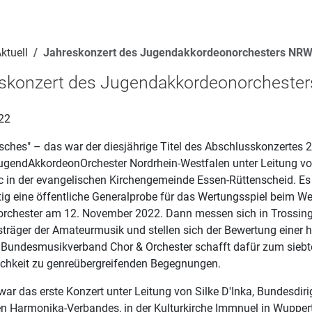
ktuell
Jahreskonzert des Jugendakkordeonorchesters NRW
skonzert des Jugendakkordeonorchester
22
sches" – das war der diesjährige Titel des Abschlusskonzertes 
gendAkkordeonOrchester Nordrhein-Westfalen unter Leitung v
c in der evangelischen Kirchengemeinde Essen-Rüttenscheid. Es
tig eine öffentliche Generalprobe für das Wertungsspiel beim W
rchester am 12. November 2022. Dann messen sich in Trossing
sträger der Amateurmusik und stellen sich der Bewertung einer 
r Bundesmusikverband Chor & Orchester schafft dafür zum sieb
ichkeit zu genreübergreifenden Begegnungen.
ar das erste Konzert unter Leitung von Silke D'Inka, Bundesdiri
n Harmonika-Verbandes, in der Kulturkirche Immnuel in Wupper