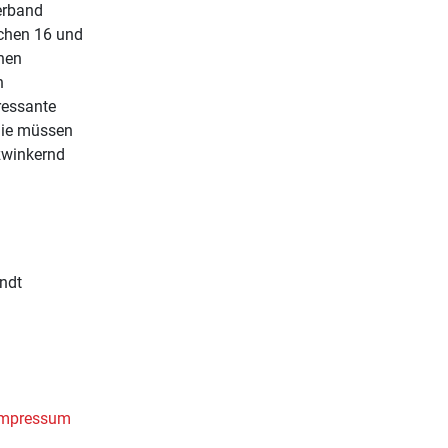
erband
schen 16 und
chen
n
ressante
"Sie müssen
zwinkernd
ndt
Impressum