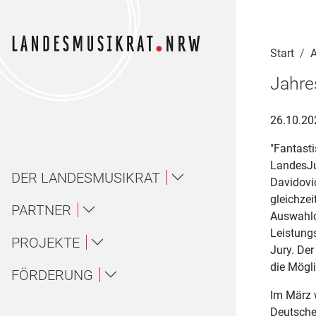
Navigation für Screenreader
Zur Hauptnavigation springen
Zum Seiteninhalt springen
Zur Meta-Navigation springen
Zur Suche springen
Zur Fuß-Navigation springen
|
|
|
|
Start
A
Jahre
26.10.20
"Fantasti
LandesJu
DER LANDESMUSIKRAT
Davidovi
gleichzei
Über uns / About
PARTNER
Auswahlo
Leistung
Landesmusikakademie NRW
PROJEKTE
Ansprechpartner*innen
Über uns
Jury. De
die Mögl
Ensembles
FÖRDERUNG
LAG Musik NRW
Gremien
About
Im März w
Amateurmusik
Wettbewerbe
Landesjugendorchester NRW
Deutsche