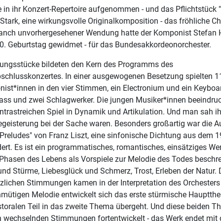
 in ihr Konzert-Repertoire aufgenommen - und das Pflichtstück 
Stark, eine wirkungsvolle Originalkomposition - das fröhliche C
anch unvorhergesehener Wendung hatte der Komponist Stefan 
0. Geburtstag gewidmet - für das Bundesakkordeonorchester.
tungsstücke bildeten den Kern des Programms des
schlusskonzertes. In einer ausgewogenen Besetzung spielten 1
ist*innen in den vier Stimmen, ein Electronium und ein Keyboar
ss und zwei Schlagwerker. Die jungen Musiker*innen beeindruc
ntrastreichen Spiel in Dynamik und Artikulation. Und man sah i
Begeisterung bei der Sache waren. Besonders großartig war die 
Preludes" von Franz Liszt, eine sinfonische Dichtung aus dem 1
rt. Es ist ein programmatisches, romantisches, einsätziges Wer
 Phasen des Lebens als Vorspiele zur Melodie des Todes beschrei
nd Stürme, Liebesglück und Schmerz, Trost, Erleben der Natur. 
zlichen Stimmungen kamen in der Interpretation des Orchesters 
hmütigen Melodie entwickelt sich das erste stürmische Hauptth
storalen Teil in das zweite Thema übergeht. Und diese beiden 
n wechselnden Stimmungen fortentwickelt - das Werk endet mit