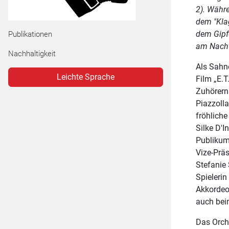
2). Währe
dem "Klag
dem Gipfe
Publikationen
am Nacht
Nachhaltigkeit
Als Sahn
Leichte Sprache
Film „E.T
Zuhörern
Piazzoll
fröhlich
Silke D'I
Publikum
Vize-Prä
Stefanie
Spieleri
Akkordeon
auch bei
Das Orch