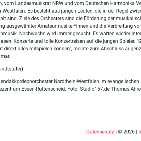
n, vom Landesmusikrat NRW und vom Deutschen Harmonika V
-Westfalen. Es besteht aus jungen Leuten, die in der Regel zwi
alt sind. Ziele des Orchesters sind die Förderung der musikalis
ung ausgewählter Amateurmusiker*innen und die Verbreitung vo
nmusik. Nachwuchs wird immer gesucht. Es warten wieder inte
asen, Konzerte und tolle Konzertreisen auf die jungen Spieler. 
ht direkt alles mitspielen können", meinte zum Abschluss augen
hmar.
andtstäter)
gendakkordeonorchester Nordrhein-Westfalen im evangelischen
zentrum Essen-Rüttenscheid. Foto: Studio157.de Thomas Ahre
Datenschutz
| © 2026 |
in-Westfalen