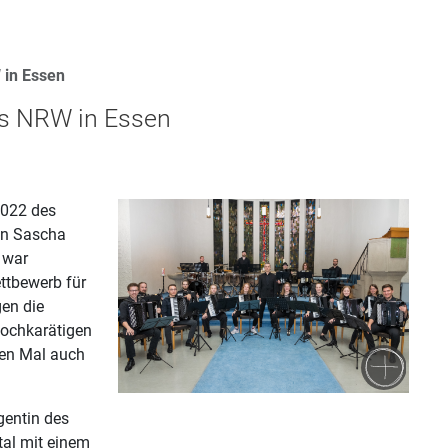
 in Essen
s NRW in Essen
2022 des
on Sascha
 war
ettbewerb für
en die
hochkarätigen
ten Mal auch
gentin des
tal mit einem