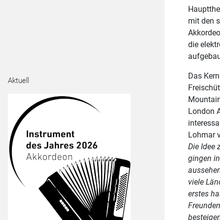
Hauptthe
mit den s
Akkordeo
die elekt
aufgebau
Das Kern
Aktuell
Freischüt
Mountain
London A
interessa
Lohmar v
Die Idee 
gingen in
aussehend
viele Lä
erstes h
Freunden
besteige