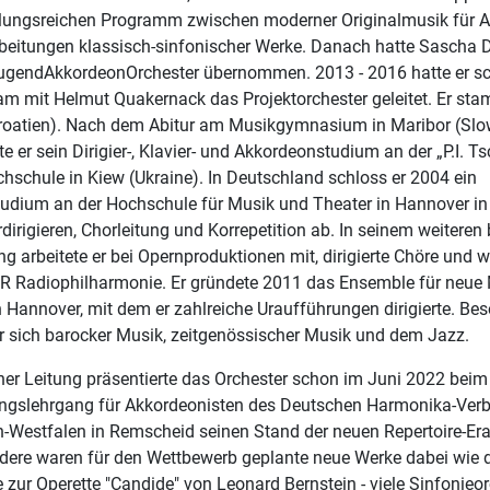
ungsreichen Programm zwischen moderner Originalmusik für 
beitungen klassisch-sinfonischer Werke. Danach hatte Sascha 
gendAkkordeonOrchester übernommen. 2013 - 2016 hatte er s
m mit Helmut Quakernack das Projektorchester geleitet. Er st
Kroatien). Nach dem Abitur am Musikgymnasium in Maribor (Slo
te er sein Dirigier-, Klavier- und Akkordeonstudium an der „P.I. T
hschule in Kiew (Ukraine). In Deutschland schloss er 2004 ein
udium an der Hochschule für Musik und Theater in Hannover in
dirigieren, Chorleitung und Korrepetition ab. In seinem weiteren 
 arbeitete er bei Opernproduktionen mit, dirigierte Chöre und w
DR Radiophilharmonie. Er gründete 2011 das Ensemble für neue
n Hannover, mit dem er zahlreiche Uraufführungen dirigierte. Be
r sich barocker Musik, zeitgenössischer Musik und dem Jazz.
ner Leitung präsentierte das Orchester schon im Juni 2022 beim
ungslehrgang für Akkordeonisten des Deutschen Harmonika-Ver
n-Westfalen in Remscheid seinen Stand der neuen Repertoire-Era
dere waren für den Wettbewerb geplante neue Werke dabei wie d
 zur Operette "Candide" von Leonard Bernstein - viele Sinfonieo