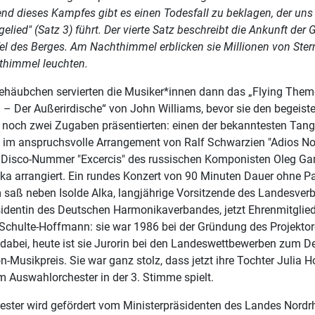
nd dieses Kampfes gibt es einen Todesfall zu beklagen, der uns
elied" (Satz 3) führt. Der vierte Satz beschreibt die Ankunft der
l des Berges. Am Nachthimmel erblicken sie Millionen von Stern
himmel leuchten.
ehäubchen servierten die Musiker*innen dann das „Flying The
. – Der Außerirdische“ von John Williams, bevor sie den begeiste
 noch zwei Zugaben präsentierten: einen der bekanntesten Tang
a im anspruchsvolle Arrangement von Ralf Schwarzien "Adios No
e Disco-Nummer "Excercis" des russischen Komponisten Oleg G
nka arrangiert. Ein rundes Konzert von 90 Minuten Dauer ohne P
 saß neben Isolde Alka, langjährige Vorsitzende des Landesve
sidentin des Deutschen Harmonikaverbandes, jetzt Ehrenmitglie
 Schulte-Hoffmann: sie war 1986 bei der Gründung des Projektor
n dabei, heute ist sie Jurorin bei den Landeswettbewerben zum 
-Musikpreis. Sie war ganz stolz, dass jetzt ihre Tochter Julia
m Auswahlorchester in der 3. Stimme spielt.
ester wird gefördert vom Ministerpräsidenten des Landes Nordrh