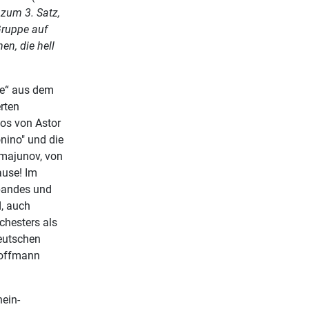
 zum 3. Satz,
 Gruppe auf
en, die hell
me“ aus dem
rten
os von Astor
nino" und die
amajunov, von
ause! Im
rbandes und
d, auch
chesters als
Deutschen
 Hoffmann
ein-