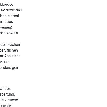
Akkordeon
Davidovic das
chon einmal
ammt aus
wenien)
schaikowski“
 den Fächern
beruflichen
ar Assistent
 Musik
sonders gern
bandes
rbeitung.
ie virtuose
rchester