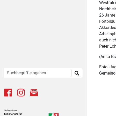
Westfale
Nordrhein
26 Jahre 
Fortbild
Akkordeo
Arbeitsph
auch nic
Peter Lo
(Anita Br
Foto: Ju
Eingabefeld Suche
Suche starten
Gemeinde
Facebook
|
Instagram
|
Newsletter
Ministerium für Kultur und Wissenschaft des Landes Nordrhe