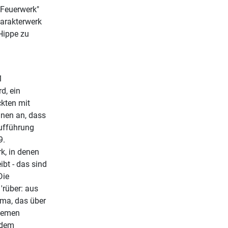
"Feuerwerk"
harakterwerk
Hippe zu
1
d, ein
kten mit
hnen an, dass
Aufführung
9.
k, in denen
bt - das sind
Die
'rüber: aus
ema, das über
Themen
 dem