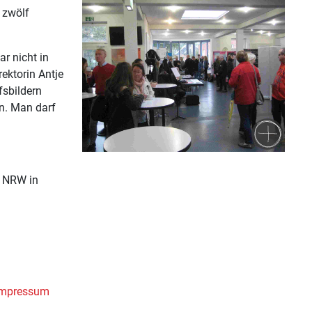
n zwölf
r nicht in
ektorin Antje
fsbildern
n. Man darf
e NRW in
Impressum