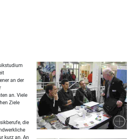
sikstudium
it
ener an der
r
ten an. Viele
chen Ziele
sikberufe, die
andwerkliche
nur kurz an. An