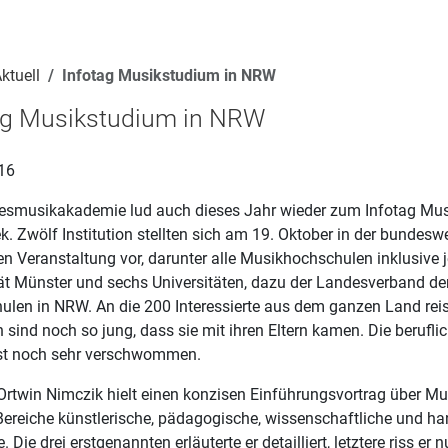
ktuell
Infotag Musikstudium in NRW
ag Musikstudium in NRW
16
esmusikakademie lud auch dieses Jahr wieder zum Infotag Mu
. Zwölf Institution stellten sich am 19. Oktober in der bundeswe
n Veranstaltung vor, darunter alle Musikhochschulen inklusive j
tät Münster und sechs Universitäten, dazu der Landesverband de
ulen in NRW. An die 200 Interessierte aus dem ganzen Land reis
 sind noch so jung, dass sie mit ihren Eltern kamen. Die berufli
st noch sehr verschwommen.
 Ortwin Nimczik hielt einen konzisen Einführungsvortrag über Mu
 Bereiche künstlerische, pädagogische, wissenschaftliche und h
e. Die drei erstgenannten erläuterte er detailliert, letztere riss er 