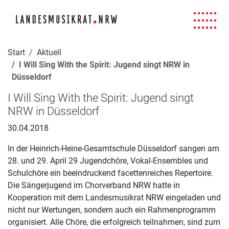
Navigation für Screenreader
Zur Hauptnavigation springen
Zum Seiteninhalt springen
Zur Meta-Navigation springen
Zur Suche springen
Zur Fuß-Navigation springen
|
|
|
|
Start
Aktuell
I Will Sing With the Spirit: Jugend singt NRW in
Düsseldorf
I Will Sing With the Spirit: Jugend singt
NRW in Düsseldorf
30.04.2018
In der Heinrich-Heine-Gesamtschule Düsseldorf sangen am
28. und 29. April 29 Jugendchöre, Vokal-Ensembles und
Schulchöre ein beeindruckend facettenreiches Repertoire.
Die Sängerjugend im Chorverband NRW hatte in
Kooperation mit dem Landesmusikrat NRW eingeladen und
nicht nur Wertungen, sondern auch ein Rahmenprogramm
organisiert. Alle Chöre, die erfolgreich teilnahmen, sind zum