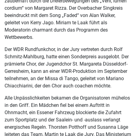
zauberhaft durch die Dreierbewegungen des „Veni, lumen
cordium“ von Margaret Rizza. Der Overbacher Singkreis
beeindruckt mit dem Song „Faded“ von Alan Walker,
geleitet von Kerry Jago. Miriam te Laak führt als
Moderatorin charmant durch das Programm des
Wettbewerbs.
Der WDR Rundfunkchor, in der Jury vertreten durch Rolf
Schmitz-Mahlburg, hatte einen Sonderpreis ausgelobt. Der
prämierte Chor, der Jugendchor St. Margareta Düsseldorf-
Gerresheim, kann an einer WDR-Produktion im September
teilnehmen, an der Missa di Tango, geleitet von Mariano
Chiacchiarini, der den Chor auch coachen möchte.
Alle Unpässlichkeiten bekamen die Organisatoren mühelos
in den Griff. Ein Mädchen fiel bei einem Auftritt in
Ohnmacht, ein Essener Fahrzeug blockierte die Zufahrt
zum Sportplatz und der Saalein- und -auslass verlangt
energisches Regeln. Thorsten Potthoff und Susanna Läge
leiteten das Team, Martin te Laak die Jury. Das Ministerium