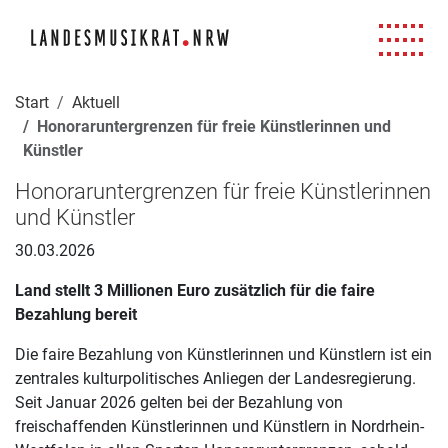
Navigation für Screenreader
Zur Hauptnavigation springen
Zum Seiteninhalt springen
Zur Meta-Navigation springen
Zur Suche springen
Zur Fuß-Navigation springen
|
|
|
|
Start
Aktuell
Honoraruntergrenzen für freie Künstlerinnen und
Künstler
Honoraruntergrenzen für freie Künstlerinnen
und Künstler
30.03.2026
Land stellt 3 Millionen Euro zusätzlich für die faire
Bezahlung bereit
Die faire Bezahlung von Künstlerinnen und Künstlern ist ein
zentrales kulturpolitisches Anliegen der Landesregierung.
Seit Januar 2026 gelten bei der Bezahlung von
freischaffenden Künstlerinnen und Künstlern in Nordrhein-