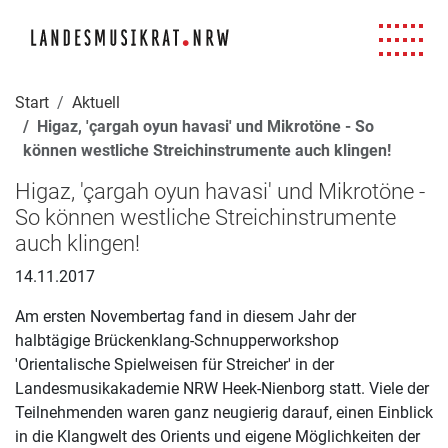
Navigation für Screenreader
Zur Hauptnavigation springen
Zum Seiteninhalt springen
Zur Meta-Navigation springen
Zur Suche springen
Zur Fuß-Navigation springen
|
|
|
|
Start
Aktuell
Higaz, 'çargah oyun havasi' und Mikrotöne - So
können westliche Streichinstrumente auch klingen!
Higaz, 'çargah oyun havasi' und Mikrotöne -
So können westliche Streichinstrumente
auch klingen!
14.11.2017
Am ersten Novembertag fand in diesem Jahr der
halbtägige Brückenklang-Schnupperworkshop
'Orientalische Spielweisen für Streicher' in der
Landesmusikakademie NRW Heek-Nienborg statt. Viele der
Teilnehmenden waren ganz neugierig darauf, einen Einblick
in die Klangwelt des Orients und eigene Möglichkeiten der