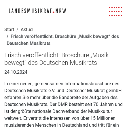
Navigation für Screenreader
Zur Hauptnavigation springen
Zum Seiteninhalt springen
Zur Meta-Navigation springen
Zur Suche springen
Zur Fuß-Navigation springen
|
|
|
|
Start
Aktuell
Frisch veröffentlicht: Broschüre „Musik bewegt“ des
Deutschen Musikrats
Frisch veröffentlicht: Broschüre „Musik
bewegt“ des Deutschen Musikrats
24.10.2024
In einer neuen, gemeinsamen Informationsbroschüre des
Deutschen Musikrats e.V. und Deutscher Musikrat gGmbH
erfahren Sie mehr über die Bandbreite der Aufgaben des
Deutschen Musikrats. Der DMR besteht seit 70 Jahren und
ist der größte nationale Dachverband der Musikkultur
weltweit. Er vertritt die Interessen von über 15 Millionen
musizierenden Menschen in Deutschland und tritt für ein