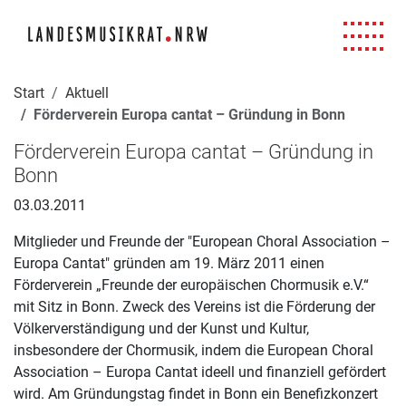
Navigation für Screenreader
Zur Hauptnavigation springen
Zum Seiteninhalt springen
Zur Meta-Navigation springen
Zur Suche springen
Zur Fuß-Navigation springen
|
|
|
|
Start
Aktuell
Förderverein Europa cantat – Gründung in Bonn
Förderverein Europa cantat – Gründung in
Bonn
03.03.2011
Mitglieder und Freunde der "European Choral Association –
Europa Cantat" gründen am 19. März 2011 einen
Förderverein „Freunde der europäischen Chormusik e.V.“
mit Sitz in Bonn. Zweck des Vereins ist die Förderung der
Völkerverständigung und der Kunst und Kultur,
insbesondere der Chormusik, indem die European Choral
Association – Europa Cantat ideell und finanziell gefördert
wird. Am Gründungstag findet in Bonn ein Benefizkonzert