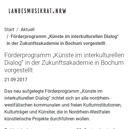
Navigation für Screenreader
Zur Hauptnavigation springen
Zum Seiteninhalt springen
Zur Meta-Navigation springen
Zur Suche springen
Zur Fuß-Navigation springen
|
|
|
|
Start
Aktuell
Förderprogramm „Künste im interkulturellen Dialog“
in der Zukunftsakademie in Bochum vorgestellt
Förderprogramm „Künste im interkulturellen
Dialog“ in der Zukunftsakademie in Bochum
vorgestellt
21.09.2017
Das neu aufgelegte Förderprogramm „Künste im
interkulturellen Dialog“ richtet sich an alle nordrhein-
westfälischen kommunalen und freien Kulturinstitutionen,
Kulturträger und Künstler, die in Nordrhein-Westfalen
künstlerische Projekte durchführen wollen.