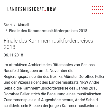
Navigation für Screenreader
Zur Hauptnavigation springen
Zum Seiteninhalt springen
Zur Meta-Navigation springen
Zur Suche springen
Zur Fuß-Navigation springen
|
|
|
|
Start
Aktuell
Finale des Kammermusikförderpreises 2018
Finale des Kammermusikförderpreises
2018
06.11.2018
Im attraktiven Ambiente des Rittersaales von Schloss
Raesfeld übergaben am 4. November die
Regierungspräsidentin des Bezirks Münster Dorothee Feller
und der Vizepräsident des Landesmusikrats NRW André
Sebald die Kammermusikförderpreise des Jahres 2018.
Dorothee Feller strich die Bedeutung eines musikalischen
Zusammenspiels auf Augenhöhe heraus, André Sebald
schilderte sein Erleben der jungen Kammermusikerinnen