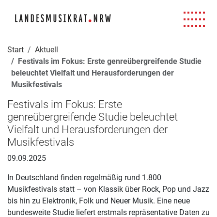
Navigation für Screenreader
Zur Hauptnavigation springen
Zum Seiteninhalt springen
Zur Meta-Navigation springen
Zur Suche springen
Zur Fuß-Navigation springen
|
|
|
|
Start
Aktuell
Festivals im Fokus: Erste genreübergreifende Studie
beleuchtet Vielfalt und Herausforderungen der
Musikfestivals
Festivals im Fokus: Erste
genreübergreifende Studie beleuchtet
Vielfalt und Herausforderungen der
Musikfestivals
09.09.2025
In Deutschland finden regelmäßig rund 1.800
Musikfestivals statt – von Klassik über Rock, Pop und Jazz
bis hin zu Elektronik, Folk und Neuer Musik. Eine neue
bundesweite Studie liefert erstmals repräsentative Daten zu