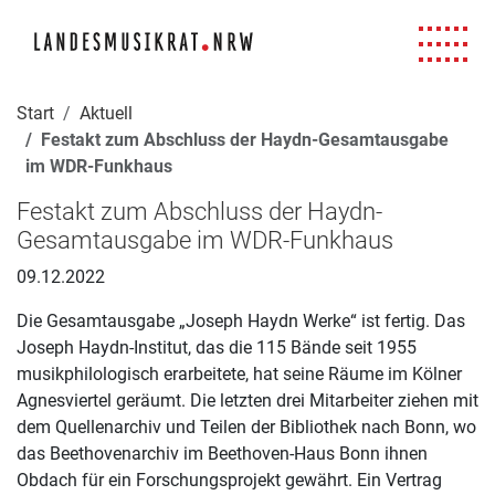
Navigation für Screenreader
Zur Hauptnavigation springen
Zum Seiteninhalt springen
Zur Meta-Navigation springen
Zur Suche springen
Zur Fuß-Navigation springen
|
|
|
|
Start
Aktuell
Festakt zum Abschluss der Haydn-Gesamtausgabe
im WDR-Funkhaus
Festakt zum Abschluss der Haydn-
Gesamtausgabe im WDR-Funkhaus
09.12.2022
Die Gesamtausgabe „Joseph Haydn Werke“ ist fertig. Das
Joseph Haydn-Institut, das die 115 Bände seit 1955
musikphilologisch erarbeitete, hat seine Räume im Kölner
Agnesviertel geräumt. Die letzten drei Mitarbeiter ziehen mit
dem Quellenarchiv und Teilen der Bibliothek nach Bonn, wo
das Beethovenarchiv im Beethoven-Haus Bonn ihnen
Obdach für ein Forschungsprojekt gewährt. Ein Vertrag