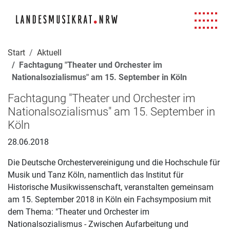
Navigation für Screenreader
Zur Hauptnavigation springen
Zum Seiteninhalt springen
Zur Meta-Navigation springen
Zur Suche springen
Zur Fuß-Navigation springen
|
|
|
|
Start
Aktuell
Fachtagung "Theater und Orchester im
Nationalsozialismus" am 15. September in Köln
Fachtagung "Theater und Orchester im
Nationalsozialismus" am 15. September in
Köln
28.06.2018
Die Deutsche Orchestervereinigung und die Hochschule für
Musik und Tanz Köln, namentlich das Institut für
Historische Musikwissenschaft, veranstalten gemeinsam
am 15. September 2018 in Köln ein Fachsymposium mit
dem Thema: "Theater und Orchester im
Nationalsozialismus - Zwischen Aufarbeitung und