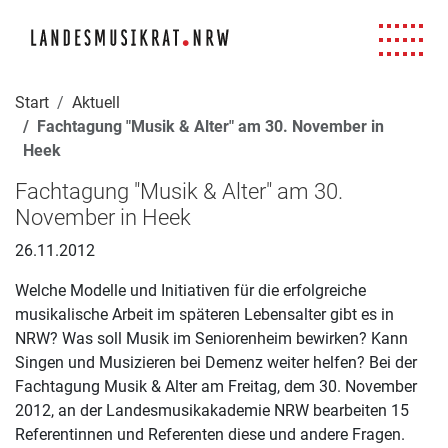
Navigation für Screenreader
Zur Hauptnavigation springen
Zum Seiteninhalt springen
Zur Meta-Navigation springen
Zur Suche springen
Zur Fuß-Navigation springen
|
|
|
|
Start
Aktuell
Fachtagung "Musik & Alter" am 30. November in
Heek
Fachtagung "Musik & Alter" am 30.
November in Heek
26.11.2012
Welche Modelle und Initiativen für die erfolgreiche
musikalische Arbeit im späteren Lebensalter gibt es in
NRW? Was soll Musik im Seniorenheim bewirken? Kann
Singen und Musizieren bei Demenz weiter helfen? Bei der
Fachtagung Musik & Alter am Freitag, dem 30. November
2012, an der Landesmusikakademie NRW bearbeiten 15
Referentinnen und Referenten diese und andere Fragen.