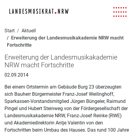
Navigation für Screenreader
Zur Hauptnavigation springen
Zum Seiteninhalt springen
Zur Meta-Navigation springen
Zur Suche springen
Zur Fuß-Navigation springen
|
|
|
|
Start
Aktuell
Erweiterung der Landesmusikakademie NRW macht
Fortschritte
Erweiterung der Landesmusikakademie
NRW macht Fortschritte
02.09.2014
Bei einem Ortstermin am Gebäude Burg 23 überzeugten
sich Bauherr Bürgermeister Franz-Josef Weilinghoff,
Sparkassen-Vorstandsmitglied Jürgen Büngeler, Raimund
Pingel und Hubert Steinweg von der Fördergesellschaft der
Landesmusikakademie NRW, Franz-Josef Reinke (RWE)
und Akademiedirektorin Antje Valentin von den
Fortschritten beim Umbau des Hauses. Das rund 100 Jahre