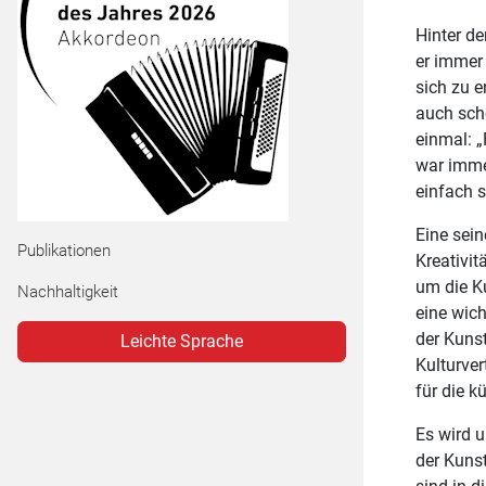
PopBoard NRW
Arbeitskreis Neue Musik
Kinderorchester NRW
Einzelmitglieder
Hinter de
Musik in Schule/Ganztag
SAM – School:Award:Music
er immer 
Netzwerk Kitamusik NRW
Kammermusikzentrum NRW
sich zu e
Publikationen Amateurmusik
auch scho
Landes-Chorwettbewerb NRW
Critical Classics
einmal: „
war imme
Landes-Orchesterwettbewerb NRW
einfach s
Eine sein
Publikationen
Kreativit
um die Ku
Nachhaltigkeit
eine wic
der Kuns
Leichte Sprache
Kulturver
für die k
Es wird u
der Kuns