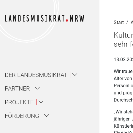
Navigation für Screenreader
Zur Hauptnavigation springen
Zum Seiteninhalt springen
Zur Meta-Navigation springen
Zur Suche springen
Zur Fuß-Navigation springen
|
|
|
|
Start
A
Kultu
sehr 
18.02.20
Wir trau
DER LANDESMUSIKRAT
Alter von
Persönlic
Über uns / About
PARTNER
und präg
Durchsch
Landesmusikakademie NRW
PROJEKTE
Ansprechpartner*innen
Über uns
„Wir steh
Ensembles
FÖRDERUNG
LAG Musik NRW
jährigen
Gremien
About
Künstler
Amateurmusik
Wettbewerbe
Landesjugendorchester NRW