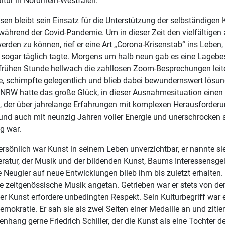
ultur in Nordrhein-Westfalen.
en bleibt sein Einsatz für die Unterstützung der selbständigen
 während der Covid-Pandemie. Um in dieser Zeit den vielfältige
erden zu können, rief er eine Art „Corona-Krisenstab“ ins Leben, 
sogar täglich tagte. Morgens um halb neun gab es eine Lagebes
r frühen Stunde hellwach die zahllosen Zoom-Besprechungen leit
e, schimpfte gelegentlich und blieb dabei bewundernswert lösung
t NRW hatte das große Glück, in dieser Ausnahmesituation einen
, der über jahrelange Erfahrungen mit komplexen Herausforderun
 und auch mit neunzig Jahren voller Energie und unerschrocken 
g war.
ersönlich war Kunst in seinem Leben unverzichtbar, er nannte sie
teratur, der Musik und der bildenden Kunst, Baums Interessensgeb
 Neugier auf neue Entwicklungen blieb ihm bis zuletzt erhalten
e zeitgenössische Musik angetan. Getrieben war er stets von de
der Kunst erfordere unbedingten Respekt. Sein Kulturbegriff wa
okratie. Er sah sie als zwei Seiten einer Medaille an und zitie
ang gerne Friedrich Schiller, der die Kunst als eine Tochter de