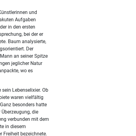
 Künstlerinnen und
n akuten Aufgaben
der in den ersten
prechung, bei der er
ete. Baum analysierte,
sorientiert. Der
 Mann an seiner Spitze
gen jeglicher Natur
anpackte, wo es
 sein Lebenselixier. Ob
iete waren vielfältig
. Ganz besonders hatte
r Überzeugung, die
r eng verbunden mit dem
rte in diesem
r Freiheit bezeichnete.