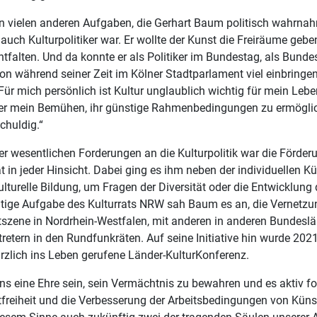
n vielen anderen Aufgaben, die Gerhart Baum politisch wahrnahm
auch Kulturpolitiker war. Er wollte der Kunst die Freiräume geben
ntfalten. Und da konnte er als Politiker im Bundestag, als Bunde
n während seiner Zeit im Kölner Stadtparlament viel einbringen.
Für mich persönlich ist Kultur unglaublich wichtig für mein Leben
r mein Bemühen, ihr günstige Rahmenbedingungen zu ermöglich
chuldig.“
er wesentlichen Forderungen an die Kulturpolitik war die Förder
ät in jeder Hinsicht. Dabei ging es ihm neben der individuellen 
lturelle Bildung, um Fragen der Diversität oder die Entwicklung d
htige Aufgabe des Kulturrats NRW sah Baum es an, die Vernetzu
tszene in Nordrhein-Westfalen, mit anderen in anderen Bundeslä
tretern in den Rundfunkräten. Auf seine Initiative hin wurde 202
ürzlich ins Leben gerufene Länder-KulturKonferenz.
ns eine Ehre sein, sein Vermächtnis zu bewahren und es aktiv f
tfreiheit und die Verbesserung der Arbeitsbedingungen von Küns