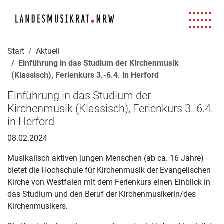
Navigation für Screenreader
Zur Hauptnavigation springen
Zum Seiteninhalt springen
Zur Meta-Navigation springen
Zur Suche springen
Zur Fuß-Navigation springen
|
|
|
|
Start
Aktuell
Einführung in das Studium der Kirchenmusik
(Klassisch), Ferienkurs 3.-6.4. in Herford
Einführung in das Studium der
Kirchenmusik (Klassisch), Ferienkurs 3.-6.4.
in Herford
08.02.2024
Musikalisch aktiven jungen Menschen (ab ca. 16 Jahre)
bietet die Hochschule für Kirchenmusik der Evangelischen
Kirche von Westfalen mit dem Ferienkurs einen Einblick in
das Studium und den Beruf der Kirchenmusikerin/des
Kirchenmusikers.