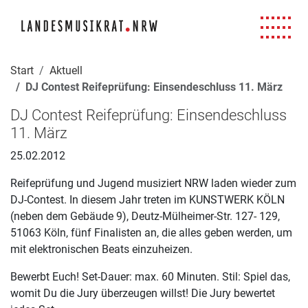
Navigation für Screenreader
Zur Hauptnavigation springen
Zum Seiteninhalt springen
Zur Meta-Navigation springen
Zur Suche springen
Zur Fuß-Navigation springen
|
|
|
|
Start
Aktuell
DJ Contest Reifeprüfung: Einsendeschluss 11. März
DJ Contest Reifeprüfung: Einsendeschluss
11. März
25.02.2012
Reifeprüfung und Jugend musiziert NRW laden wieder zum
DJ-Contest. In diesem Jahr treten im KUNSTWERK KÖLN
(neben dem Gebäude 9), Deutz-Mülheimer-Str. 127- 129,
51063 Köln, fünf Finalisten an, die alles geben werden, um
mit elektronischen Beats einzuheizen.
Bewerbt Euch! Set-Dauer: max. 60 Minuten. Stil: Spiel das,
womit Du die Jury überzeugen willst! Die Jury bewertet