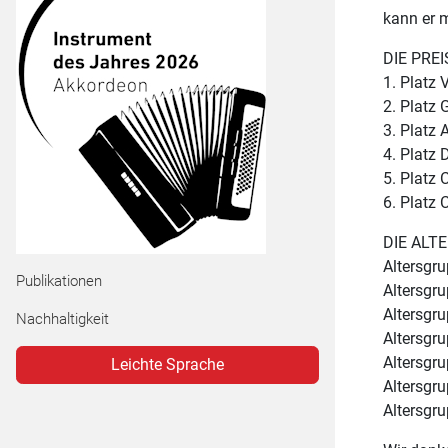
PopBoard NRW
Arbeitskreis Neue Musik
Kinderorchester NRW
kann er 
Einzelmitglieder
Musik in Schule/Ganztag
SAM – School:Award:Music
DIE PREI
Netzwerk Kitamusik NRW
Kammermusikzentrum NRW
1. Platz
Publikationen Amateurmusik
Landes-Chorwettbewerb NRW
2. Platz 
Critical Classics
3. Platz 
4. Platz
Landes-Orchesterwettbewerb NRW
5. Platz 
6. Platz 
DIE ALT
Altersgr
Publikationen
Altersgru
Altersgru
Nachhaltigkeit
Altersgr
Altersgr
Leichte Sprache
Altersgru
Altersgru