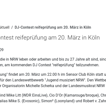
ktuell
DJ-Contest reifeprüfung am 20. März in Köln
ntest reifeprüfung am 20. März in Köln
09
 die in NRW leben oder arbeiten und bis zu 27 Jahre alt sind, sin
en, am kommenden DJ Contest "reifeprüfung" teilzunehmen.
fung" findet am 20. März um 22.00 h im Sensor Club Köln statt un
für den Landeswettbewerb "Jugend musiziert NRW". Den Wettb
er Organisatorin Michelle Scherka und der Landesmusikrat NRW 
sind Mike Litt (WDR EinsLive), Cio D'Or (Kamarouge/broque), Ch
alias Mike S. (Evosonic), Simon² (Loonyland) und Robert v. Zah