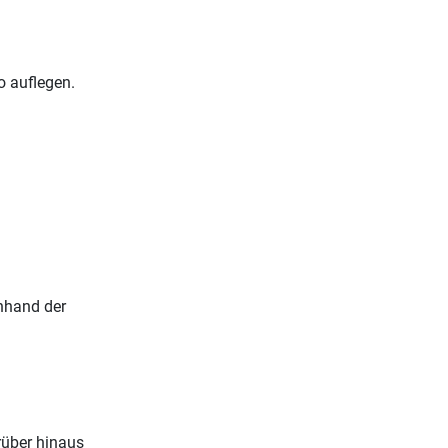
o auflegen.
anhand der
rüber hinaus