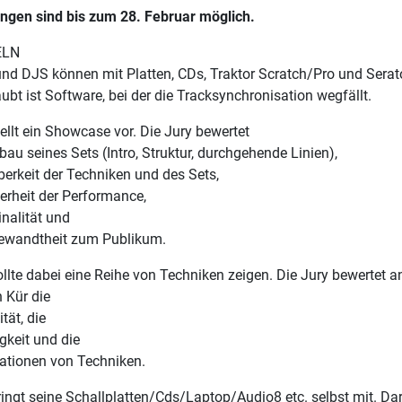
gen sind bis zum 28. Februar möglich.
ELN
nd DJS können mit Platten, CDs, Traktor Scratch/Pro und Serat
aubt ist Software, bei der die Tracksynchronisation wegfällt.
ellt ein Showcase vor. Die Jury bewertet
bau seines Sets (Intro, Struktur, durchgehende Linien),
berkeit der Techniken und des Sets,
herheit der Performance,
inalität und
gewandtheit zum Publikum.
llte dabei eine Reihe von Techniken zeigen. Die Jury bewertet 
 Kür die
tät, die
igkeit und die
ationen von Techniken.
ingt seine Schallplatten/Cds/Laptop/Audio8 etc. selbst mit. Da