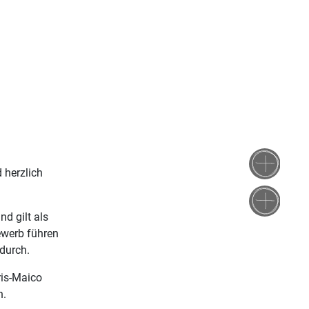
d herzlich
d gilt als
ewerb führen
durch.
ris-Maico
n.