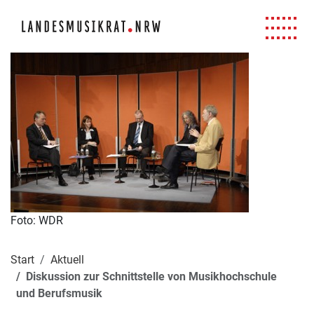
Navigation für Screenreader
Zur Hauptnavigation springen
Zum Seiteninhalt springen
Zur Meta-Navigation springen
Zur Suche springen
Zur Fuß-Navigation springen
|
|
|
|
Foto: WDR
Start
Aktuell
Diskussion zur Schnittstelle von Musikhochschule
und Berufsmusik