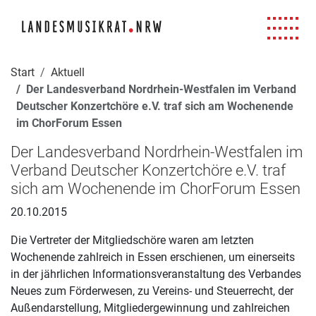
Navigation für Screenreader
Zur Hauptnavigation springen
Zum Seiteninhalt springen
Zur Meta-Navigation springen
Zur Suche springen
Zur Fuß-Navigation springen
|
|
|
|
Start
Aktuell
Der Landesverband Nordrhein-Westfalen im Verband
Deutscher Konzertchöre e.V. traf sich am Wochenende
im ChorForum Essen
Der Landesverband Nordrhein-Westfalen im
Verband Deutscher Konzertchöre e.V. traf
sich am Wochenende im ChorForum Essen
20.10.2015
Die Vertreter der Mitgliedschöre waren am letzten
Wochenende zahlreich in Essen erschienen, um einerseits
in der jährlichen Informationsveranstaltung des Verbandes
Neues zum Förderwesen, zu Vereins- und Steuerrecht, der
Außendarstellung, Mitgliedergewinnung und zahlreichen