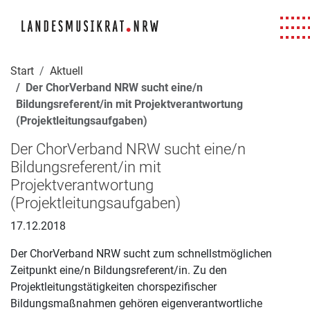
Navigation für Screenreader
Zur Hauptnavigation springen
Zum Seiteninhalt springen
Zur Meta-Navigation springen
Zur Suche springen
Zur Fuß-Navigation springen
|
|
|
|
Start
Aktuell
Der ChorVerband NRW sucht eine/n
Bildungsreferent/in mit Projektverantwortung
(Projektleitungsaufgaben)
Der ChorVerband NRW sucht eine/n
Bildungsreferent/in mit
Projektverantwortung
(Projektleitungsaufgaben)
17.12.2018
Der ChorVerband NRW sucht zum schnellstmöglichen
Zeitpunkt eine/n Bildungsreferent/in. Zu den
Projektleitungstätigkeiten chorspezifischer
Bildungsmaßnahmen gehören eigenverantwortliche