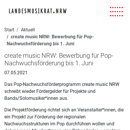
Navigation für Screenreader
Zur Hauptnavigation springen
Zum Seiteninhalt springen
Zur Meta-Navigation springen
Zur Suche springen
Zur Fuß-Navigation springen
|
|
|
|
Start
Aktuell
create music NRW: Bewerbung für Pop-
Nachwuchsförderung bis 1. Juni
create music NRW: Bewerbung für Pop-
Nachwuchsförderung bis 1. Juni
07.05.2021
Das Pop-Nachwuchsförderprogramm create music NRW
schreibt wieder Fördergelder für Projekte und
Bands/Solomusiker*innen aus.
Die Projektförderung richtet sich an Veranstalter*innen, die
ein Projekt zur Förderung der regionalen
Nachwuchsstrukturen im Pop durchführen wollen und