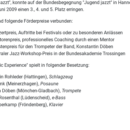
jazzt", konnte auf der Bundesbegegnung "Jugend jazzt" in Han
uni 2009 einen 3., 4. und 5. Platz erringen.
nd folgende Förderpreise verbunden:
zertpreis, Auftritte bei Festivals oder zu besonderen Anlässen
torenpreis, professionelles Coaching durch einen Mentor
istenpreis für den Trompeter der Band, Konstantin Döben
ntraler Jazz-Workshop-Preis in der Bundesakademie Trossingen
c Experience" spielt in folgender Besetzung:
in Rohleder (Hattingen),
Schlagzeug
ink (Meinerzhagen),
Posaune
n Döben (Mönchen-Gladbach),
Trompete
Rosenthal (Lüdenscheid),
e-Bass
berkamp (Fröndenberg),
Klavier