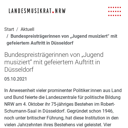
Navigation für Screenreader
Zur Hauptnavigation springen
Zum Seiteninhalt springen
Zur Meta-Navigation springen
Zur Suche springen
Zur Fuß-Navigation springen
|
|
|
|
Start
Aktuell
Bundespreisträgerinnen von „Jugend musiziert“ mit
gefeiertem Auftritt in Düsseldorf
Bundespreisträgerinnen von „Jugend
musiziert“ mit gefeiertem Auftritt in
Düsseldorf
05.10.2021
In Anwesenheit vieler prominenter Politiker:innen aus Land
und Bund feierte die Landeszentrale für politische Bildung
NRW am 4. Oktober ihr 75-jähriges Bestehen im Robert-
Schumann-Saal in Düsseldorf. Gegründet schon 1946,
noch unter britischer Führung, hat diese Institution in den
vielen Jahrzehnten ihres Bestehens viel geleistet. Vier