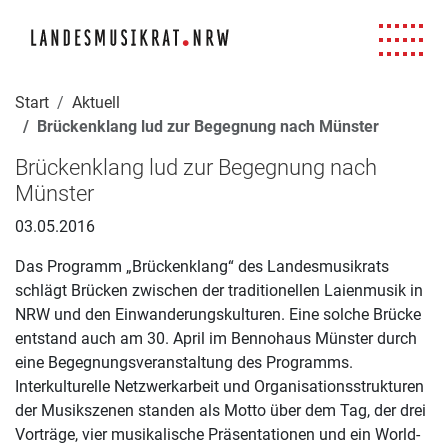
Navigation für Screenreader
Zur Hauptnavigation springen
Zum Seiteninhalt springen
Zur Meta-Navigation springen
Zur Suche springen
Zur Fuß-Navigation springen
|
|
|
|
Start
Aktuell
Brückenklang lud zur Begegnung nach Münster
Brückenklang lud zur Begegnung nach
Münster
03.05.2016
Das Programm „Brückenklang“ des Landesmusikrats
schlägt Brücken zwischen der traditionellen Laienmusik in
NRW und den Einwanderungskulturen. Eine solche Brücke
entstand auch am 30. April im Bennohaus Münster durch
eine Begegnungsveranstaltung des Programms.
Interkulturelle Netzwerkarbeit und Organisationsstrukturen
der Musikszenen standen als Motto über dem Tag, der drei
Vorträge, vier musikalische Präsentationen und ein World-