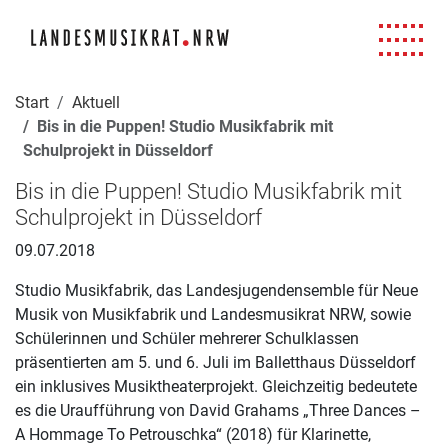
Navigation für Screenreader
Zur Hauptnavigation springen
Zum Seiteninhalt springen
Zur Meta-Navigation springen
Zur Suche springen
Zur Fuß-Navigation springen
|
|
|
|
Start
Aktuell
Bis in die Puppen! Studio Musikfabrik mit
Schulprojekt in Düsseldorf
Bis in die Puppen! Studio Musikfabrik mit
Schulprojekt in Düsseldorf
09.07.2018
Studio Musikfabrik, das Landesjugendensemble für Neue
Musik von Musikfabrik und Landesmusikrat NRW, sowie
Schülerinnen und Schüler mehrerer Schulklassen
präsentierten am 5. und 6. Juli im Balletthaus Düsseldorf
ein inklusives Musiktheaterprojekt. Gleichzeitig bedeutete
es die Uraufführung von David Grahams „Three Dances –
A Hommage To Petrouschka“ (2018) für Klarinette,