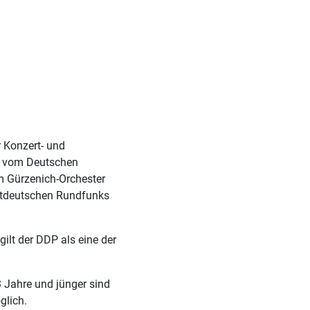
1
r Konzert- und
ird vom Deutschen
em Gürzenich-Orchester
stdeutschen Rundfunks
lt der DDP als eine der
3 Jahre und jünger sind
glich.