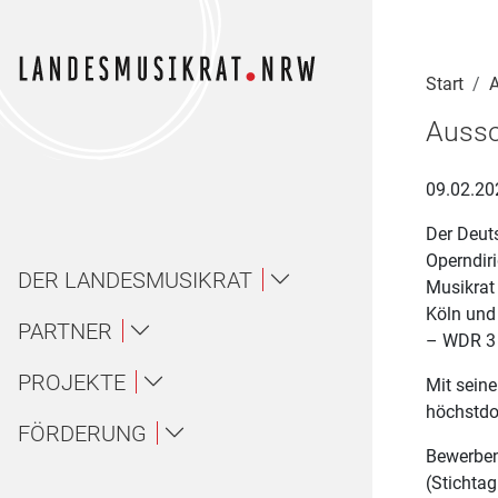
Navigation für Screenreader
Zur Hauptnavigation springen
Zum Seiteninhalt springen
Zur Meta-Navigation springen
Zur Suche springen
Zur Fuß-Navigation springen
|
|
|
|
Start
A
Aussc
09.02.20
Der Deuts
Operndiri
DER LANDESMUSIKRAT
Musikrat 
Köln und
Über uns / About
PARTNER
– WDR 3 
Landesmusikakademie NRW
PROJEKTE
Mit sein
Ansprechpartner*innen
Über uns
höchstdo
Ensembles
FÖRDERUNG
LAG Musik NRW
Gremien
About
Bewerben 
Amateurmusik
(Stichtag
Wettbewerbe
Landesjugendorchester NRW