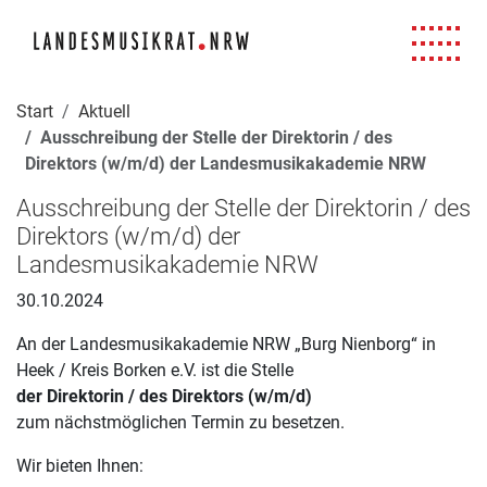
Navigation für Screenreader
Zur Hauptnavigation springen
Zum Seiteninhalt springen
Zur Meta-Navigation springen
Zur Suche springen
Zur Fuß-Navigation springen
|
|
|
|
Start
Aktuell
Ausschreibung der Stelle der Direktorin / des
Direktors (w/m/d) der Landesmusikakademie NRW
Ausschreibung der Stelle der Direktorin / des
Direktors (w/m/d) der
Landesmusikakademie NRW
30.10.2024
An der Landesmusikakademie NRW „Burg Nienborg“ in
Heek / Kreis Borken e.V. ist die Stelle
der Direktorin / des Direktors (w/m/d)
zum nächstmöglichen Termin zu besetzen.
Wir bieten Ihnen: