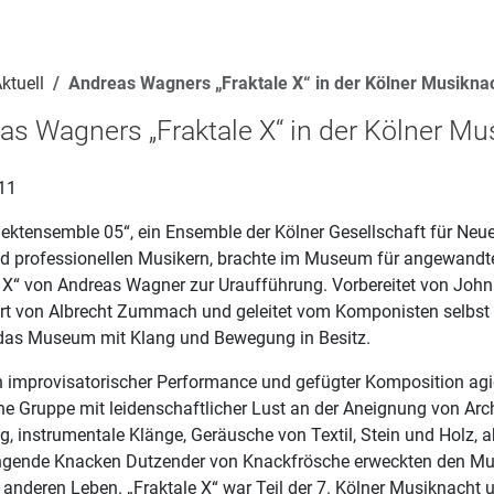
ktuell
Andreas Wagners „Fraktale X“ in der Kölner Musikna
as Wagners „Fraktale X“ in der Kölner Mu
11
jektensemble 05“, ein Ensemble der Kölner Gesellschaft für Neu
nd professionellen Musikern, brachte im Museum für angewandt
e X“ von Andreas Wagner zur Uraufführung. Vorbereitet von John
ert von Albrecht Zummach und geleitet vom Komponisten selbs
das Museum mit Klang und Bewegung in Besitz.
 improvisatorischer Performance und gefügter Komposition agie
e Gruppe mit leidenschaftlicher Lust an der Aneignung von Arch
, instrumentale Klänge, Geräusche von Textil, Stein und Holz, 
ngende Knacken Dutzender von Knackfrösche erweckten den 
 anderen Leben. „Fraktale X“ war Teil der 7. Kölner Musiknacht