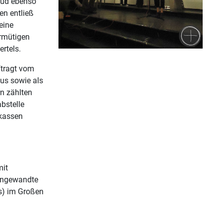
Oud ebenso
en entließ
eine
rmütigen
rtels.
ftragt vom
mus sowie als
n zählten
bstelle
rkassen
mit
 angewandte
ts) im Großen