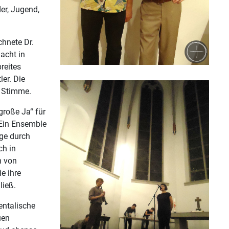
er, Jugend,
chnete Dr.
acht in
reites
er. Die
 Stimme.
große Ja“ für
 Ein Ensemble
nge durch
ch in
n von
e ihre
ließ.
entalische
uen