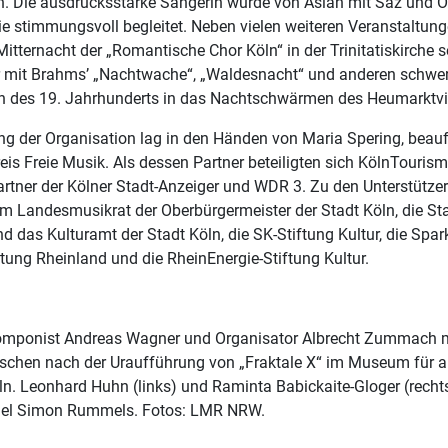
n. Die ausdrucksstarke Sängerin wurde von Aslan mit Saz und 
ie stimmungsvoll begleitet. Neben vielen weiteren Veranstaltung
Mitternacht der „Romantische Chor Köln“ in der Trinitatiskirche s
 mit Brahms’ „Nachtwache“, „Waldesnacht“ und anderen schwe
 des 19. Jahrhunderts in das Nachtschwärmen des Heumarktvie
ung der Organisation lag in den Händen von Maria Spering, beau
kreis Freie Musik. Als dessen Partner beteiligten sich KölnTouris
rtner der Kölner Stadt-Anzeiger und WDR 3. Zu den Unterstützer
m Landesmusikrat der Oberbürgermeister der Stadt Köln, die Sta
d das Kulturamt der Stadt Köln, die SK-Stiftung Kultur, die Spa
ftung Rheinland und die RheinEnergie-Stiftung Kultur.
omponist Andreas Wagner und Organisator Albrecht Zummach 
schen nach der Uraufführung von „Fraktale X“ im Museum für
ln. Leonhard Huhn (links) und Raminta Babickaite-Gloger (rech
iel Simon Rummels. Fotos: LMR NRW.