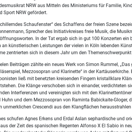
esmusikrat NRW aus Mitteln des Ministeriums für Familie, Kind
nd Sport NRW gefördert.
schillerndes Schaufenster“ des Schaffens der freien Szene bezei
nnenmann, Sprecher des Initiativkreises freie Musik, die Musikn
öffnungsworten. In der Tat ergab sich in gut 100 Konzerten ein b
an künstlerischen Leistungen der vielen in Köln lebenden Künstl
e zentrierten sich in diesem Jahr um den Themenschwerpunkt
ielen Beiträgen zählte ein neues Werk von Simon Rummel, „Das 
äserspiel, Mezzosopran und Klarinette“ in der Kartäuserkirche.
nisten ließ mit benetzten kreisenden Fingern kristallklare Klä
tstehen. Die Klänge verschoben sich in einander, verdichteten si
den Interferenzen und vereinigten sich mit den Klarinettentöne
 Huhn und dem Mezzosopran von Raminta Babickaite-Gloger, di
n unmerklichen Crescendi aus den Klangflächen herausstrahlen 
gnes schufen Agnes Erkens und Erdal Aslan sephardische und ori
aus der Zeit des spanischen Regenten Alfonso X El Sabio in ne