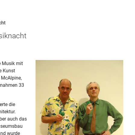
cht
siknacht
e Musik mit
e Kunst
 McAlpine,
t nahmen 33
rte die
itektur.
aber auch das
Museumsbau
 und wurde