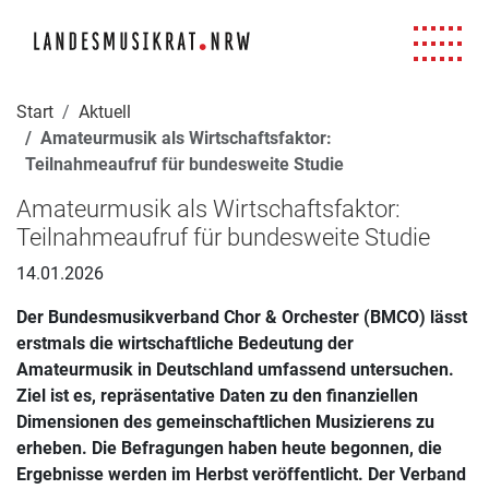
Navigation für Screenreader
Zur Hauptnavigation springen
Zum Seiteninhalt springen
Zur Meta-Navigation springen
Zur Suche springen
Zur Fuß-Navigation springen
|
|
|
|
Start
Aktuell
Amateurmusik als Wirtschaftsfaktor:
Teilnahmeaufruf für bundesweite Studie
Amateurmusik als Wirtschaftsfaktor:
Teilnahmeaufruf für bundesweite Studie
14.01.2026
Der Bundesmusikverband Chor & Orchester (BMCO) lässt
erstmals die wirtschaftliche Bedeutung der
Amateurmusik in Deutschland umfassend untersuchen.
Ziel ist es, repräsentative Daten zu den finanziellen
Dimensionen des gemeinschaftlichen Musizierens zu
erheben. Die Befragungen haben heute begonnen, die
Ergebnisse werden im Herbst veröffentlicht. Der Verband