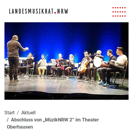
Navigation für Screenreader
Zur Hauptnavigation springen
Zum Seiteninhalt springen
Zur Meta-Navigation springen
Zur Suche springen
Zur Fuß-Navigation springen
|
|
|
|
Start
Aktuell
Abschluss von „MüzikNRW 2“ im Theater
Oberhausen