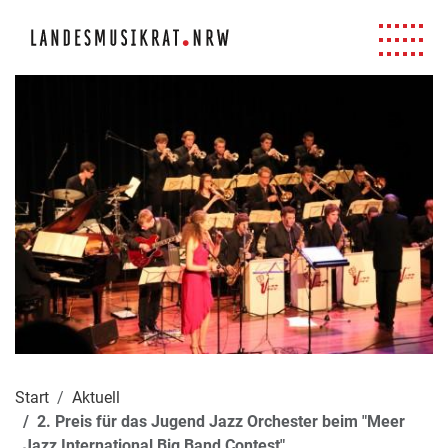
Navigation für Screenreader
Zur Hauptnavigation springen
Zum Seiteninhalt springen
Zur Meta-Navigation springen
Zur Suche springen
Zur Fuß-Navigation springen
|
|
|
|
Start
Aktuell
2. Preis für das Jugend Jazz Orchester beim "Meer
Jazz International Big Band Contest"