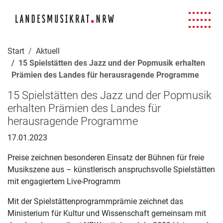
Navigation für Screenreader
Zur Hauptnavigation springen
Zum Seiteninhalt springen
Zur Meta-Navigation springen
Zur Suche springen
Zur Fuß-Navigation springen
|
|
|
|
Start
Aktuell
15 Spielstätten des Jazz und der Popmusik erhalten
Prämien des Landes für herausragende Programme
15 Spielstätten des Jazz und der Popmusik
erhalten Prämien des Landes für
herausragende Programme
17.01.2023
Preise zeichnen besonderen Einsatz der Bühnen für freie
Musikszene aus – künstlerisch anspruchsvolle Spielstätten
mit engagiertem Live-Programm
Mit der Spielstättenprogrammprämie zeichnet das
Ministerium für Kultur und Wissenschaft gemeinsam mit