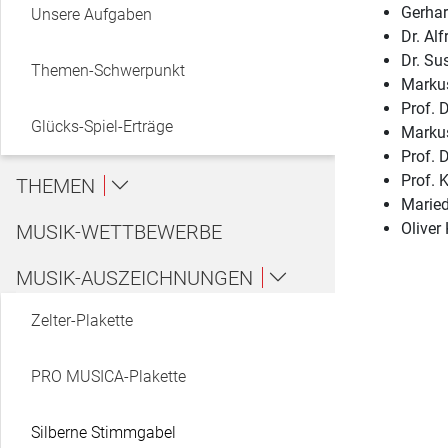
Gerhar
Unsere Aufgaben
Dr. Al
Dr. Su
Themen-Schwerpunkt
Markus
Prof. 
Glücks-Spiel-Erträge
Marku
Prof. 
Prof. 
THEMEN
Maried
Musik-Bildung
Oliver
MUSIK-WETTBEWERBE
MUSIK-AUSZEICHNUNGEN
Jugend macht Musik
Zelter-Plakette
Musik als Hobby
PRO MUSICA-Plakette
Musik als Beruf
Silberne Stimmgabel