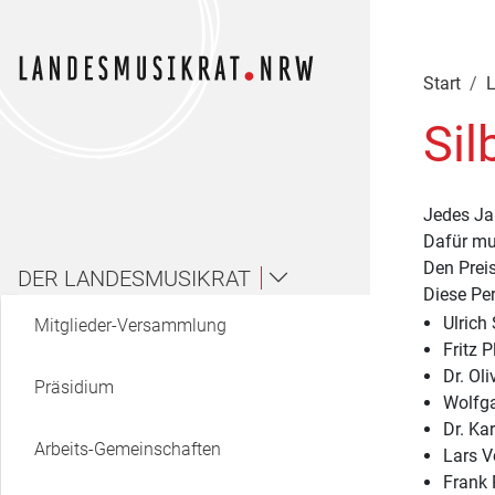
Navigation für Screenreader
Zur Hauptnavigation springen
Zum Seiteninhalt springen
Zur Meta-Navigation springen
Zur Suche springen
Zur Fuß-Navigation springen
|
|
|
|
Start
L
Si
Jedes Ja
Dafür mu
Den Preis
DER LANDESMUSIKRAT
Diese Pe
Ulrich
Mitglieder-Versammlung
Fritz 
Dr. Ol
Präsidium
Wolfga
Dr. Ka
Arbeits-Gemeinschaften
Lars V
Frank