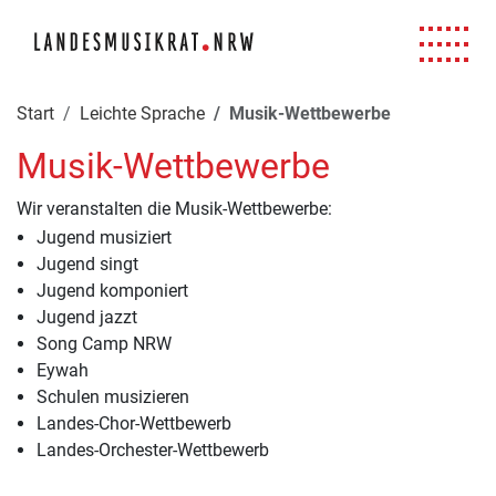
Navigation für Screenreader
Zur Hauptnavigation springen
Zum Seiteninhalt springen
Zur Meta-Navigation springen
Zur Suche springen
Zur Fuß-Navigation springen
|
|
|
|
Start
Leichte Sprache
Musik-Wettbewerbe
Musik-Wettbewerbe
Wir veranstalten die Musik-Wettbewerbe:
Jugend musiziert
Jugend singt
Jugend komponiert
Jugend jazzt
Song Camp NRW
Eywah
Schulen musizieren
Landes-Chor-Wettbewerb
Landes-Orchester-Wettbewerb